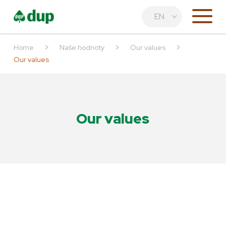
EN
>
>
>
Home
Naše hodnoty
Our values
Our values
Our values