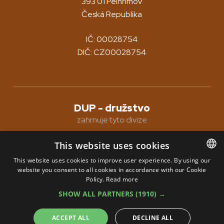
393 01 Pelhřimov
Česká Republika
IČ: 00028754
DIČ: CZ00028754
DUP - družstvo
zahrnuje tyto divize
This website uses cookies
DUP KOVO
Nový Rychnov
This website uses cookies to improve user experience. By using our
website you consent to all cookies in accordance with our Cookie
DUP GALA
Pelhřimov
CZECH
Policy.
Read more
ENGLISH
Pivovar POUTNÍK
Pelhřimov
SHOW ALL PARTNERS
(1910) →
GERMAN
ACCEPT ALL
DECLINE ALL