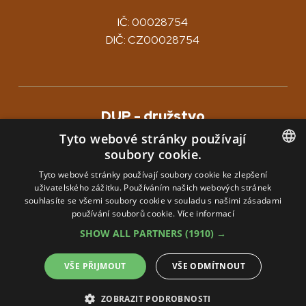
IČ: 00028754
DIČ: CZ00028754
DUP - družstvo
zahrnuje tyto divize
Tyto webové stránky používají
soubory cookie.
DUP KOVO
Nový Rychnov
CZECH
Tyto webové stránky používají soubory cookie ke zlepšení
uživatelského zážitku. Používáním našich webových stránek
ENGLISH
DUP GALA
Pelhřimov
souhlasíte se všemi soubory cookie v souladu s našimi zásadami
používání souborů cookie.
Více informací
GERMAN
Pivovar POUTNÍK
Pelhřimov
SHOW ALL PARTNERS
(1910) →
VŠE PŘIJMOUT
VŠE ODMÍTNOUT
DUP © 2026
Vyrobila a spravuje firma
ZOBRAZIT PODROBNOSTI