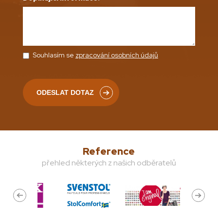
Souhlasím se
zpracování osobních údajů
Reference
přehled některých z našich odběratelů