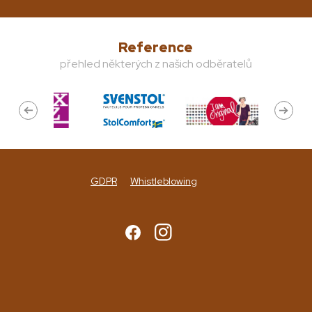
Reference
přehled některých z našich odběratelů
GDPR
Whistleblowing