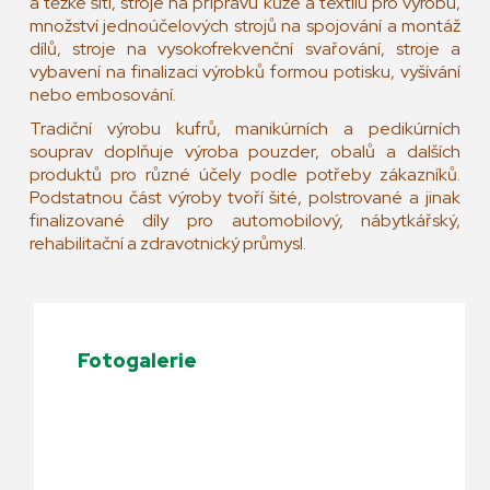
a těžké šití, stroje na přípravu kůže a textilu pro výrobu,
množství jednoúčelových strojů na spojování a montáž
dílů, stroje na vysokofrekvenční svařování, stroje a
vybavení na finalizaci výrobků formou potisku, vyšívání
nebo embosování.
Tradiční výrobu kufrů, manikúrních a pedikúrních
souprav doplňuje výroba pouzder, obalů a dalších
produktů pro různé účely podle potřeby zákazníků.
Podstatnou část výroby tvoří šité, polstrované a jinak
finalizované díly pro automobilový, nábytkářský,
rehabilitační a zdravotnický průmysl.
Fotogalerie