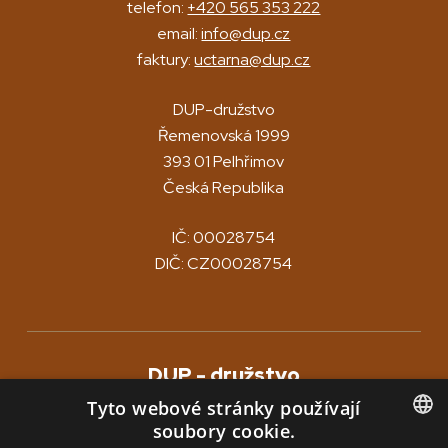
telefon:
+420 565 353 222
email:
info@dup.cz
faktury:
uctarna@dup.cz
DUP-družstvo
Řemenovská 1999
393 01 Pelhřimov
Česká Republika
IČ: 00028754
DIČ: CZ00028754
DUP - družstvo
zahrnuje tyto divize
Tyto webové stránky používají
soubory cookie.