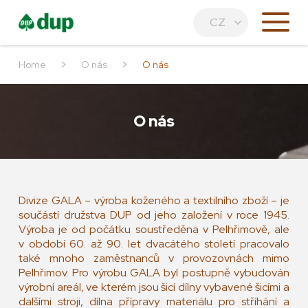
CZ
>
>
Home
O nás
O nás
O nás
Divize GALA – výroba koženého a textilního zboží – je
součástí družstva DUP od jeho založení v roce 1945.
Výroba je od počátku soustředěna v Pelhřimově, ale
v období 60. až 90. let dvacátého století pracovalo
také mnoho zaměstnanců v provozovnách mimo
Pelhřimov. Pro výrobu GALA byl postupně vybudován
výrobní areál, ve kterém jsou šicí dílny vybavené šicími a
dalšími stroji, dílna přípravy materiálu pro stříhání a