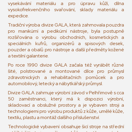
vysekávání materiálu a pro úpravu kůží, dílna
vysokofrekvenčního svařování, sklady materiálu a
expedice.
Tradiční výroba divize GALA, která zahrnovala pouzdra
pro manikúrní a pedikúrní nástroje, byla postupně
rozšiřována o výrobu obchodních, kosmetických a
speciálních kufrů, organizérů a spisových desek,
pouzder a obalů pro nástroje a další předměty kožené
a textilní galanterie.
Po roce 1990 divize GALA začala též vyrábět různé
šité, polstrované a montované dílce pro průmysl
zdravotnických a rehabilitačních pomůcek a pro
automobilový, letecký a nábytkářský průmysl.
Divize GALA zahrnuje výrobní závod v Pelhřimově s cca
50 zaměstnanci, který má k dispozici výrobní,
skladovací a obslužné prostory a je vybaven stroji a
technologiemi pro výrobu produktů z kůže, umělé kůže,
textilu, plastu a montáž dalšího příslušenství.
Technologické vybavení obsahuje šicí stroje na střední